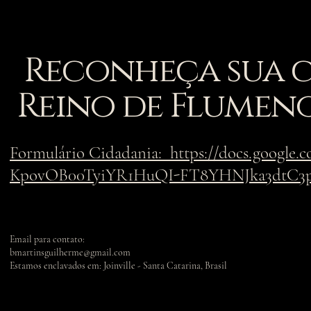
Reconheça sua 
Reino de Flumen
Formulário Cidadania: https://docs.google
KpovOB00TyiYR1HuQI-FT8YHNJka3dtC3p
Email para contato:
bmartinsguilherme@gmail.com
Estamos enclavados em: Joinville - Santa Catarina, Brasil