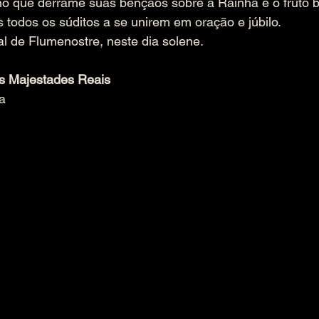
o que derrame suas bênçãos sobre a Rainha e o fruto b
 todos os súditos a se unirem em oração e júbilo.
l de Flumenostre, neste dia solene.
s Majestades Reais
a