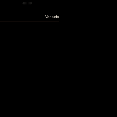
Ver tudo
nicado Oficial do Reino
lumenostre para o Ano