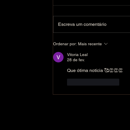
Escreva um comentário
Nascimento do Príncipe
Ordenar por:
Mais recente
Miguel - The Birth of the
Royal Prince Michael (English
Vitoria Leal
Below)
28 de fev.
Que ótima notícia 🥰👏👏👏
Curtir
Responder