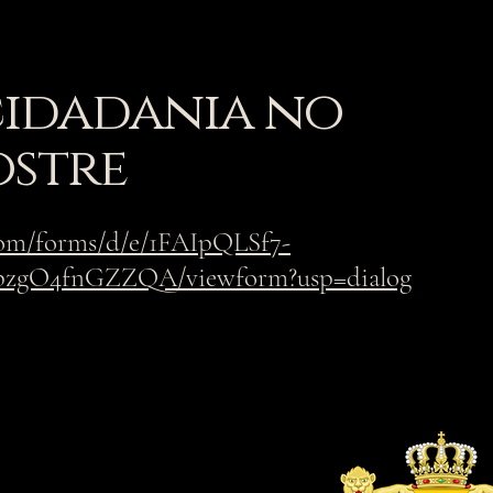
cidadania no
ostre
.com/forms/d/e/1FAIpQLSf7-
zgO4fnGZZQA/viewform?usp=dialog